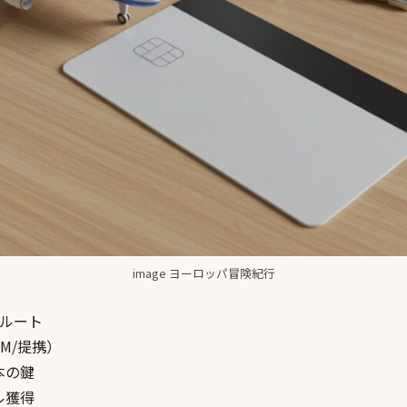
image ヨーロッパ冒険紀行
本ルート
LM/提携）
本の鍵
ル獲得