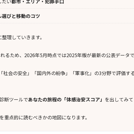
したい
都市・エリア・犯罪手口
ル選びと移動のコツ
に整理していきます。
されるため、2026年5月時点では2025年版が最新の公表データ
目を「社会の安全」「国内外の紛争」「軍事化」の3分野で評価す
診断ツールで
あなたの旅程の「体感治安スコア」
を出してみて
を重点的に読むべきかの地図になります。