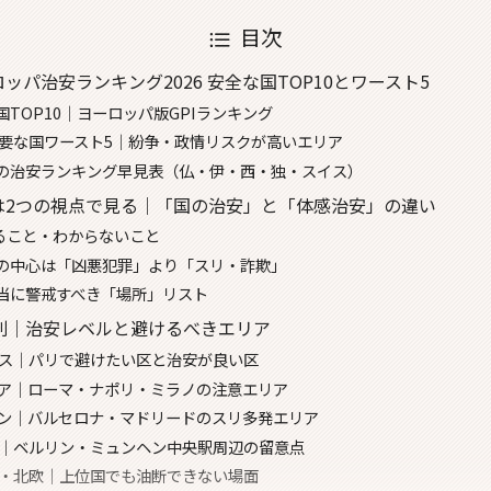
目次
ロッパ治安ランキング2026 安全な国TOP10とワースト5
TOP10｜ヨーロッパ版GPIランキング
が必要な国ワースト5｜紛争・政情リスクが高いエリア
の治安ランキング早見表（仏・伊・西・独・スイス）
グは2つの視点で見る｜「国の治安」と「体感治安」の違い
かること・わからないこと
の中心は「凶悪犯罪」より「スリ・詐欺」
当に警戒すべき「場所」リスト
光国別｜治安レベルと避けるべきエリア
ランス｜パリで避けたい区と治安が良い区
タリア｜ローマ・ナポリ・ミラノの注意エリア
スペイン｜バルセロナ・マドリードのスリ多発エリア
ドイツ｜ベルリン・ミュンヘン中央駅周辺の留意点
イス・北欧｜上位国でも油断できない場面