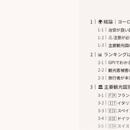
🌍 結論｜ヨー
治安が良い国
⚠️ 注意
主要観光国
📊 ランキン
GPIでわ
観光客被害
旅行者が本
🏛️ 主要観
🇫🇷 フ
🇮🇹 イ
🇪🇸 
🇩🇪 
🇨🇭 ス