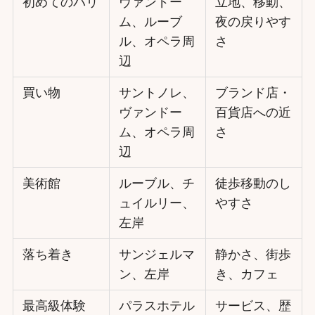
初めてのパリ
ヴァンドー
立地、移動、
ム、ルーブ
夜の戻りやす
ル、オペラ周
さ
辺
買い物
サントノレ、
ブランド店・
ヴァンドー
百貨店への近
ム、オペラ周
さ
辺
美術館
ルーブル、チ
徒歩移動のし
ュイルリー、
やすさ
左岸
落ち着き
サンジェルマ
静かさ、街歩
ン、左岸
き、カフェ
最高級体験
パラスホテル
サービス、歴