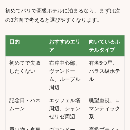
初めてパリで高級ホテルに泊まるなら、まずは次
の3方向で考えると選びやすくなります。
目的
おすすめエリ
向いているホ
ア
テルタイプ
初めてで失敗
右岸中心部、
有名5つ星、
したくない
ヴァンドー
パラス級ホテ
ム、ルーブル
ル
周辺
記念日・ハネ
エッフェル塔
眺望重視、ロ
ムーン
周辺、シャン
マンティック
ゼリゼ周辺
系
買い物・食事
ヴァンドー
高級ブティッ