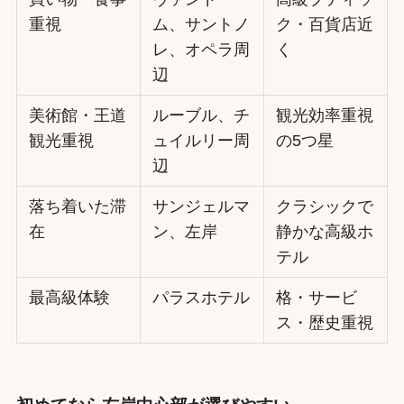
重視
ム、サントノ
ク・百貨店近
レ、オペラ周
く
辺
美術館・王道
ルーブル、チ
観光効率重視
観光重視
ュイルリー周
の5つ星
辺
落ち着いた滞
サンジェルマ
クラシックで
在
ン、左岸
静かな高級ホ
テル
最高級体験
パラスホテル
格・サービ
ス・歴史重視