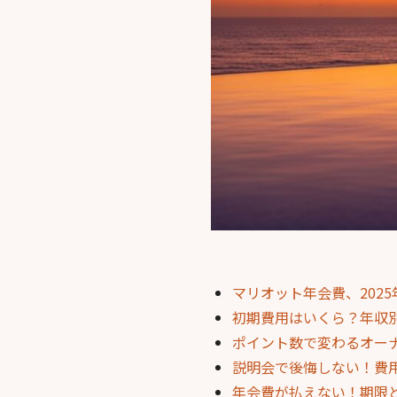
マリオット年会費、202
初期費用はいくら？年収
ポイント数で変わるオー
説明会で後悔しない！費
年会費が払えない！期限