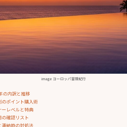
image ヨーロッパ冒険紀行
5年の内訳と推移
別のポイント購入術
ナーレベルと特典
用の確認リスト
と滞納時の対処法