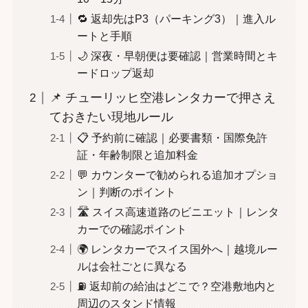
🔁 返却先はP3（パーキング3）｜進入ル
ートと手順
🌙 深夜・早朝便は要確認｜営業時間とキ
ードロップ返却
📌 チューリッヒ空港レンタカーで押さえ
ておきたい現地ルール
📋 予約前に確認｜必要書類・国際免許
証・年齢制限と追加料金
💬 カウンターで勧められる追加オプショ
ン｜判断のポイント
🛣️ スイス高速道路のビニエット｜レンタ
カーでの確認ポイント
🌍 レンタカーでスイス国外へ｜越境ルー
ルは会社ごとに異なる
⛽ 返却前の給油はどこで？空港敷地内と
周辺のスタンド情報