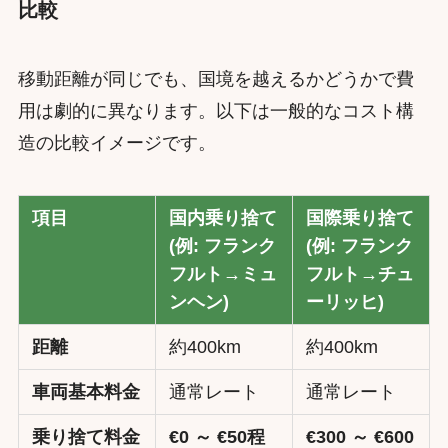
比較
移動距離が同じでも、国境を越えるかどうかで費
用は劇的に異なります。以下は一般的なコスト構
造の比較イメージです。
項目
国内乗り捨て
国際乗り捨て
(例: フランク
(例: フランク
フルト→ミュ
フルト→チュ
ンヘン)
ーリッヒ)
距離
約400km
約400km
車両基本料金
通常レート
通常レート
乗り捨て料金
€0 ～ €50程
€300 ～ €600