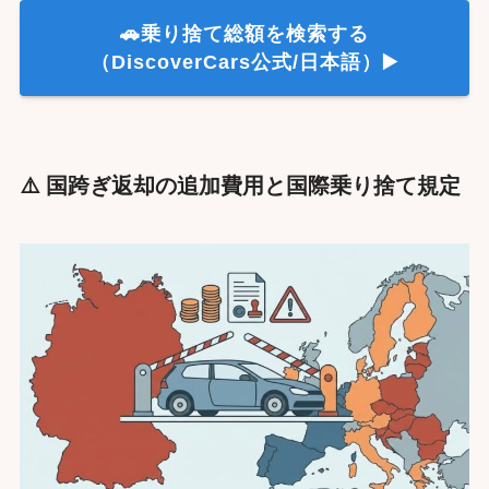
🚗乗り捨て総額を検索する
（DiscoverCars公式/日本語）▶️
⚠️ 国跨ぎ返却の追加費用と国際乗り捨て規定