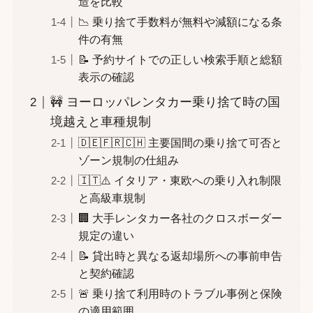
造を比較
📉 乗り捨て手数料が無料や減額になる条
件の有無
📝 予約サイトでの正しい検索手順と総額
表示の確認
🚧 ヨーロッパレンタカー乗り捨て時の国
境越えと車種規制
🇩🇪🇫🇷🇨🇭 主要国間の乗り捨て可否と
ゾーン規制の仕組み
🇮🇹⚠️ イタリア・東欧への乗り入れ制限
と高級車規制
🏢 大手レンタカー各社のクロスボーダー
規定の違い
📝 貸出時と異なる返却場所への事前申告
と契約確認
🚨 乗り捨て利用時のトラブル事例と保険
の適用範囲