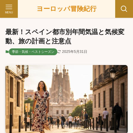
ヨーロッパ冒険紀行
MENU
最新！スペイン都市別年間気温と気候変
動、旅の計画と注意点
2025年5月31日
季節・気候・ベストシーズン