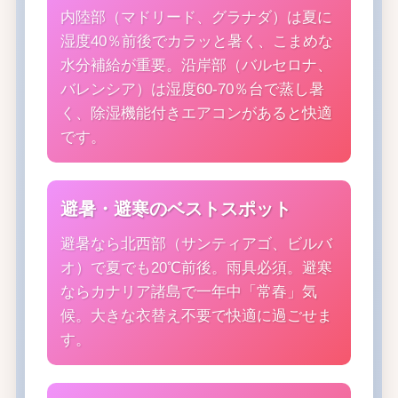
内陸部（マドリード、グラナダ）は夏に
湿度40％前後でカラッと暑く、こまめな
水分補給が重要。沿岸部（バルセロナ、
バレンシア）は湿度60-70％台で蒸し暑
く、除湿機能付きエアコンがあると快適
です。
避暑・避寒のベストスポット
避暑なら北西部（サンティアゴ、ビルバ
オ）で夏でも20℃前後。雨具必須。避寒
ならカナリア諸島で一年中「常春」気
候。大きな衣替え不要で快適に過ごせま
す。