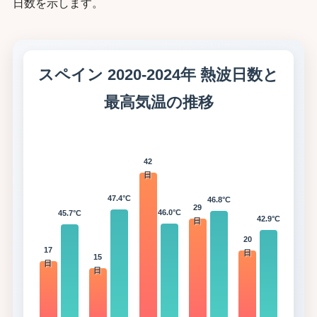
日数を示します。
スペイン 2020-2024年 熱波日数と
最高気温の推移
42
日
47.4°C
46.8°C
29
46.0°C
45.7°C
42.9°C
日
20
17
日
15
日
日