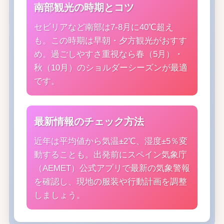
南部観光の時期とコツ
セビリアなど南部は7-8月に40℃超え
も。この時期は早朝・夕方観光がおすす
め。過ごしやすさ重視なら春（5月）・
秋（10月）のショルダーシーズンが最適
です。
最新情報のチェック方法
近年は平均値から気温±2℃、湿度±5％変
動することも。出発前にスペイン気象庁
（AEMET）公式アプリで最新の気象警報
を確認し、現地の服装や行動計画を調整
しましょう。