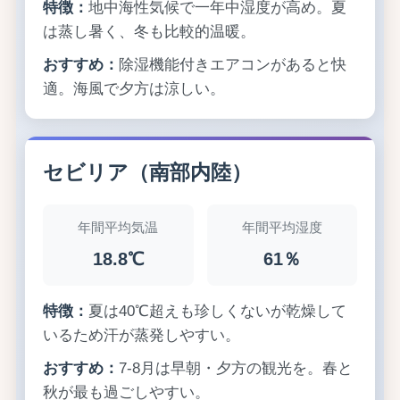
特徴：
地中海性気候で一年中湿度が高め。夏
は蒸し暑く、冬も比較的温暖。
おすすめ：
除湿機能付きエアコンがあると快
適。海風で夕方は涼しい。
セビリア（南部内陸）
年間平均気温
年間平均湿度
18.8℃
61％
特徴：
夏は40℃超えも珍しくないが乾燥して
いるため汗が蒸発しやすい。
おすすめ：
7-8月は早朝・夕方の観光を。春と
秋が最も過ごしやすい。