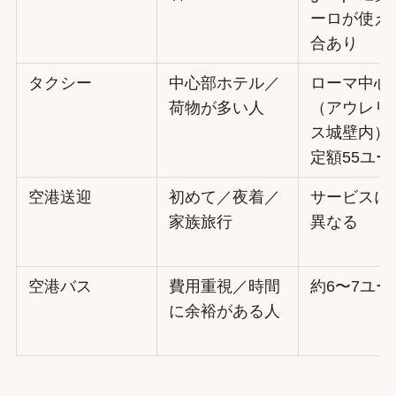
ーロが使え
合あり
タクシー
中心部ホテル／
ローマ中心
荷物が多い人
（アウレリ
ス城壁内）
定額55ユー
空港送迎
初めて／夜着／
サービスに
家族旅行
異なる
空港バス
費用重視／時間
約6〜7ユー
に余裕がある人