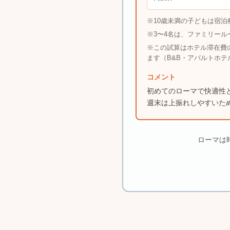
※10歳未満の子どもは宿
※3〜4名は、ファミリー
※この試算はホテル滞在費
ます（B&B・アパルトホ
コメント
初めてのローマで快適性
週末は上振れしやすいた
ローマは