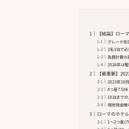
【結論】ローマ
グレード別
2名3泊で
為替計算の
2026年は
【最重要】202
2023年
4つ星7.5
10泊まで
現地現金徴
ローマのホテ
1〜2つ星(