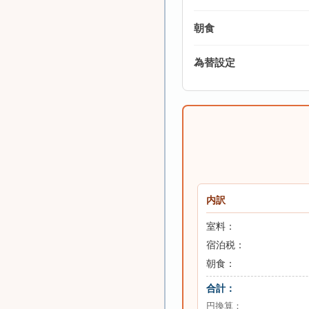
朝食
為替設定
内訳
室料：
宿泊税：
朝食：
合計：
円換算：