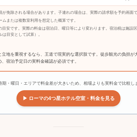
泊税が免除される場合があります。子連れの場合は、実際の請求額を予約画面
ルームまたは複数室利用を想定した概算です。
の目安です。実際の料金は宿泊日、曜日等により変わります。宿泊税は施設
テルは目安として試算）。
と立地を重視するなら、王道で現実的な選択肢です。徒歩観光の負担が
め、宿泊予定日の実料金確認が必須です。
時期・曜日・エリアで料金差が大きいため、相場よりも実料金で比較し
▶ ローマの4つ星ホテル空室・料金を見る