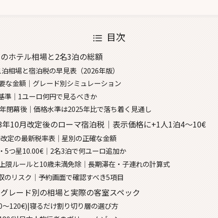
目次
のホテル相場と2名3泊の総額
1泊相場と宿泊税の早見表（2026年版）
必要な金額｜グレード別シミュレーション
基準｜1ユーロ何円で見るべきか
聖年閉幕後｜価格水準は2025年比で落ち着く見通し
3年10月改定後のローマ宿泊税｜表示価格に+1人1泊4〜10€
10月改定の最新税率表｜星別の正確な金額
0€・5つ星10.00€｜2名3泊で何ユーロ追加か
の上限ルールと10歳未満免除｜長期滞在・子連れの計算式
収のリスク｜予約画面で確認すべき5項目
ルグレード別の相場と実際の客室スペック
70〜120€)|寝るだけ割り切り層の選び方