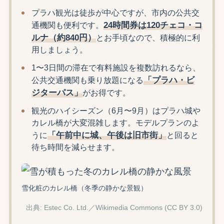
プラハ観光は徒歩が中心ですが、市内の公共交
24時間券は120チェコ・コ
通機関も便利です。
ルナ（約840円）
とお手頃なので、積極的に利
用しましょう。
1〜3日間の滞在で有料施設を複数訪れるなら、
「プラハ・ビ
公共交通機関も乗り放題になる
ジターパス」
がお得です。
観光のハイシーズン（6月〜9月）はプラハ城や
カレル橋が大変混雑します。モデルプランのよ
「午前中に城、午後は旧市街」
うに
と回ると
待ち時間を減らせます。
雪化粧のカレル橋（冬季の静かな景観）
出典: Estec Co. Ltd.／Wikimedia Commons (CC BY 3.0)