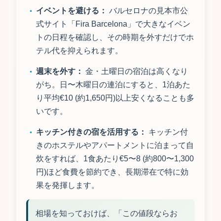
イベントを避ける：
バルセロナの見本市公
式サイト「Fira Barcelona」で大きなイベン
トの日程を確認し、その時期を外すだけでホ
テル代を抑えられます。
週末を外す：
金・土曜日の宿泊は高くなり
がち。日〜木曜日の連泊にすると、1泊あた
り平均€10 (約1,650円)以上安くなることも多
いです。
キッチン付きの宿を活用する：
キッチン付
きのホステルやアパートメントに泊まって自
炊をすれば、1食あたり€5〜8 (約800〜1,300
円)ほど食費を節約でき、長期滞在で特に効
果を発揮します。
相場を知っておけば、「この値段ならお