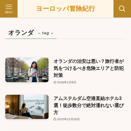
ヨーロッパ冒険紀行
MENU
オランダ
– tag –
オランダの治安は悪い？旅行者が
気をつけるべき危険エリアと防犯
対策
2026年1月9日
アムステルダム空港直結ホテル3
選！徒歩数分で絶対濡れない選び
方
2025年12月26日