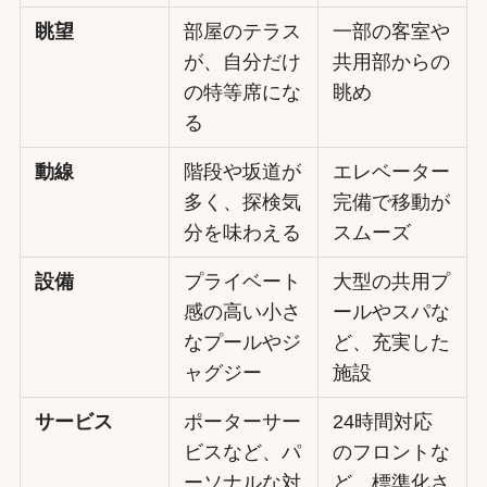
眺望
部屋のテラス
一部の客室や
が、自分だけ
共用部からの
の特等席にな
眺め
る
動線
階段や坂道が
エレベーター
多く、探検気
完備で移動が
分を味わえる
スムーズ
設備
プライベート
大型の共用プ
感の高い小さ
ールやスパな
なプールやジ
ど、充実した
ャグジー
施設
サービス
ポーターサー
24時間対応
ビスなど、パ
のフロントな
ーソナルな対
ど、標準化さ