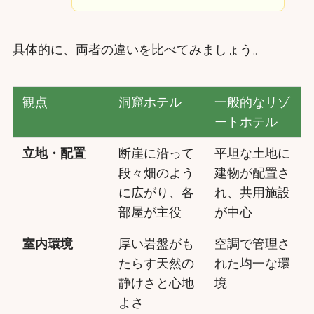
具体的に、両者の違いを比べてみましょう。
観点
洞窟ホテル
一般的なリゾ
ートホテル
立地・配置
断崖に沿って
平坦な土地に
段々畑のよう
建物が配置さ
に広がり、各
れ、共用施設
部屋が主役
が中心
室内環境
厚い岩盤がも
空調で管理さ
たらす天然の
れた均一な環
静けさと心地
境
よさ