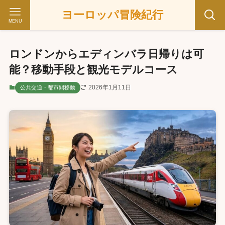
ヨーロッパ冒険紀行
MENU
ロンドンからエディンバラ日帰りは可
能？移動手段と観光モデルコース
2026年1月11日
公共交通・都市間移動