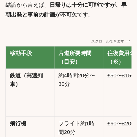
結論から言えば、
日帰りは十分に可能ですが、早
朝出発と事前の計画が不可欠
です。
スクロールできます
移動手段
片道所要時間
往復費用の
（目安）
（※）
鉄道（高速列
約4時間20分〜
£50〜£150
車）
30分
飛行機
フライト約1時
£60〜£200
間20分