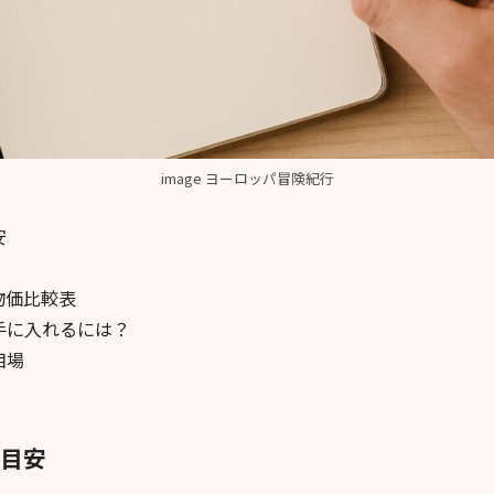
image ヨーロッパ冒険紀行
安
例
物価比較表
手に入れるには？
相場
目安