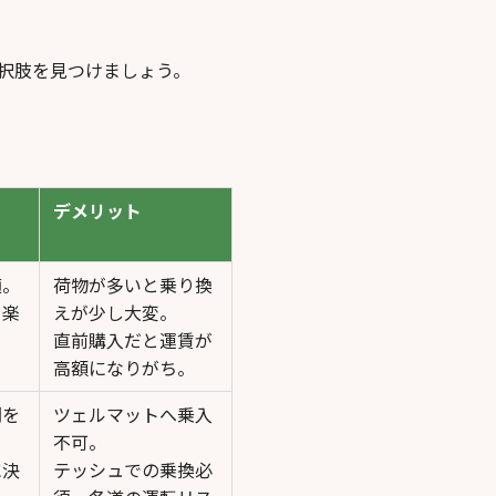
択肢を見つけましょう。
デメリット
適。
荷物が多いと乗り換
を楽
えが少し大変。
直前購入だと運賃が
高額になりがち。
間を
ツェルマットへ乗入
不可。
に決
テッシュでの乗換必