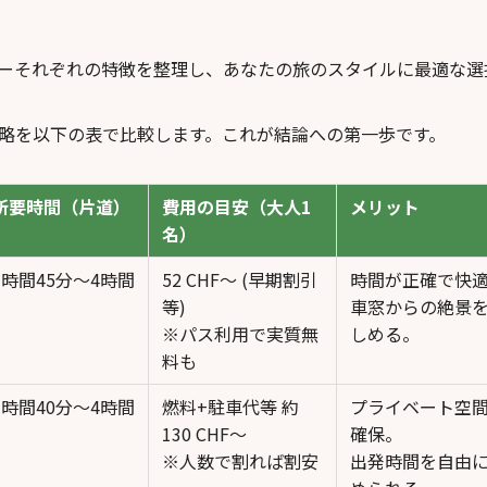
ーそれぞれの特徴を整理し、あなたの旅のスタイルに最適な選
略を以下の表で比較します。これが結論への第一歩です。
所要時間（片道）
費用の目安（大人1
メリット
名）
3時間45分～4時間
52 CHF～ (早期割引
時間が正確で快
等)
車窓からの絶景
※パス利用で実質無
しめる。
料も
3時間40分～4時間
燃料+駐車代等 約
プライベート空
130 CHF～
確保。
※人数で割れば割安
出発時間を自由