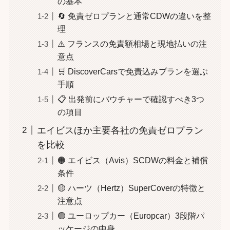
の基本
🔄 免責ゼロプランと通常CDWの違いを整
理
⚠️ フランスの免責額相場と現地払いの注
意点
🛒 DiscoverCarsで免責込みプランを選ぶ
手順
📋 出発前にバウチャーで確認すべき3つ
の項目
エイビスほか主要各社の免責ゼロプラン
を比較
🟠 エイビス（Avis）SCDWの料金と補償
条件
🟡 ハーツ（Hertz）SuperCoverの特徴と
注意点
🟢 ユーロップカー（Europcar）3段階パ
ッケージの中身