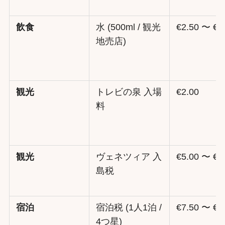
飲食
水 (500ml / 観光
€2.50 〜 €4
地売店)
観光
トレビの泉 入場
€2.00
料
観光
ヴェネツィア 入
€5.00 〜 €1
島税
宿泊
宿泊税 (1人1泊 /
€7.50 〜 €1
4つ星)