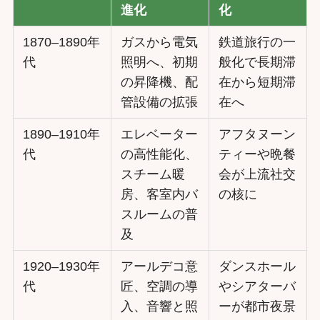
進化
化
1870–1890年
ガスから電気
鉄道旅行の一
代
照明へ、初期
般化で長期滞
の昇降機、配
在から短期滞
管設備の拡張
在へ
1890–1910年
エレベーター
アフタヌーン
代
の高性能化、
ティーや晩餐
スチーム暖
会が上流社交
房、客室内バ
の核に
スルームの普
及
1920–1930年
アールデコ意
ダンスホール
代
匠、空調の導
やシアターバ
入、音響と照
ーが都市夜景